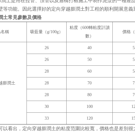
潤土是用在拉管、頂管以及盾構打樁施工中制作泥漿的一種產
壁等功能。因此選擇好的定向穿越膨潤土對工程的順利開展意義
潤土常見參數及價格
粘度（600轉粘度計讀
品名稱
吸藍量（g/100g）
價格（
數）
26
40
5
26
50
5
28
60
5
越膨潤土
28
70
7
28
80
7
30
100
1
33
120
1
以看出，定向穿越膨潤土的粘度范圍比較寬，價格也是差別很