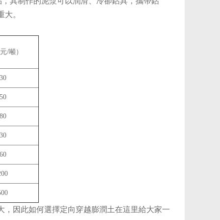
品，其制作的泥漿可以潤滑、冷卻鉆具，攜帶鉆
重大。
元/噸）
30
50
80
30
60
200
500
大，因此如何選擇定向穿越膨潤土在這里給大家一