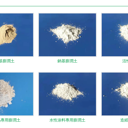
基膨潤土
鈉基膨潤土
活
品專用膨潤土
水性涂料專用膨潤土
造