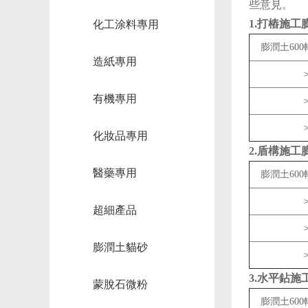
些意見。
1.打樁施
化工涂料專用
膨潤土60
造紙專用
＞
有機專用
＞
＞
化妝品專用
2.盾構施
醫藥專用
膨潤土60
＞
超細產品
＞
膨潤土貓砂
＞
3.水平鉆
蒙脫石微粉
膨潤土60