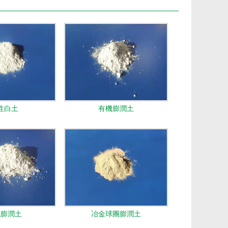
性白土
有機膨潤土
紙膨潤土
冶金球團膨潤土