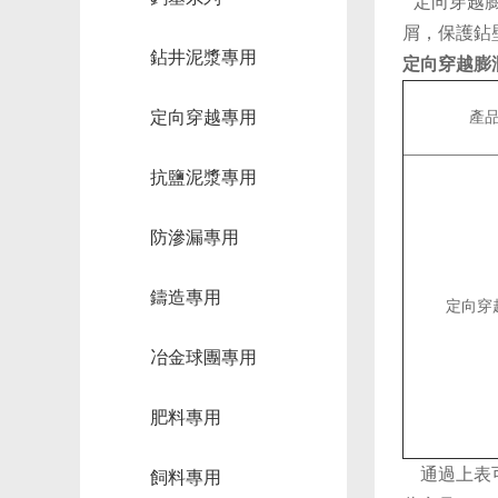
定向穿越膨
屑，保護鉆
鉆井泥漿專用
定向穿越膨
定向穿越專用
產
抗鹽泥漿專用
防滲漏專用
鑄造專用
定向穿
冶金球團專用
肥料專用
通過上表可
飼料專用