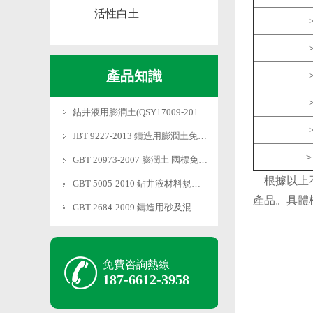
活性白土
＞
＞
產品知識
＞
＞
鉆井液用膨潤土(QSY17009-2019)標準免
＞
JBT 9227-2013 鑄造用膨潤土免費下載
＞
GBT 20973-2007 膨潤土 國標免費下載
根據以上不
GBT 5005-2010 鉆井液材料規范免費下載
產品。具體
GBT 2684-2009 鑄造用砂及混合料試驗方
免費咨詢熱線
187-6612-3958