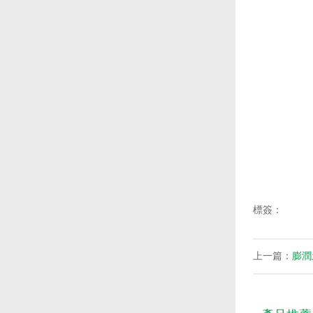
標簽：
上一篇：
膨潤